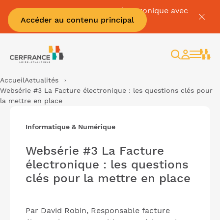
Soyez prêt pour la facture électronique avec
Accéder au contenu principal
Cerfrance
Rechercher
Espace
client
Accueil
Actualités
Websérie #3 La Facture électronique : les questions clés pour
la mettre en place
Informatique & Numérique
Websérie #3 La Facture
électronique : les questions
clés pour la mettre en place
Par David Robin, Responsable facture