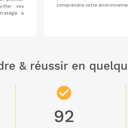
comprendre votre environneme
rifier vos
tratégie à
re & réussir en quelqu
92